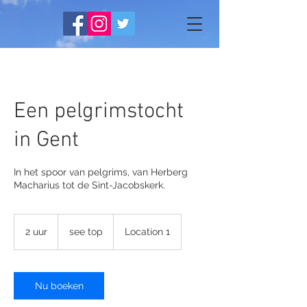
Een pelgrimstocht
in Gent
In het spoor van pelgrims, van Herberg
Macharius tot de Sint-Jacobskerk.
see
top
2 uur
2
see top
Location 1
u
u
r
Nu boeken