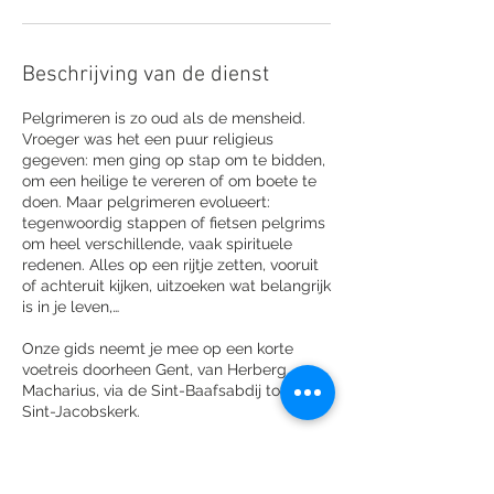
Beschrijving van de dienst
Pelgrimeren is zo oud als de mensheid.
Vroeger was het een puur religieus
gegeven: men ging op stap om te bidden,
om een heilige te vereren of om boete te
doen. Maar pelgrimeren evolueert:
tegenwoordig stappen of fietsen pelgrims
om heel verschillende, vaak spirituele
redenen. Alles op een rijtje zetten, vooruit
of achteruit kijken, uitzoeken wat belangrijk
is in je leven,…
Onze gids neemt je mee op een korte
voetreis doorheen Gent, van Herberg
Macharius, via de Sint-Baafsabdij tot de
Sint-Jacobskerk.
Je verneemt meer over het hoe en het
waarom van pelgrimeren, vroeger en nu.